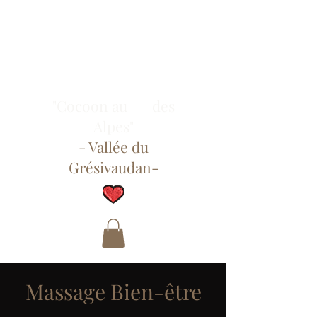
"Cocoon au des
Alpes"
- Vallée du
Grésivaudan-
Massage Bien-être