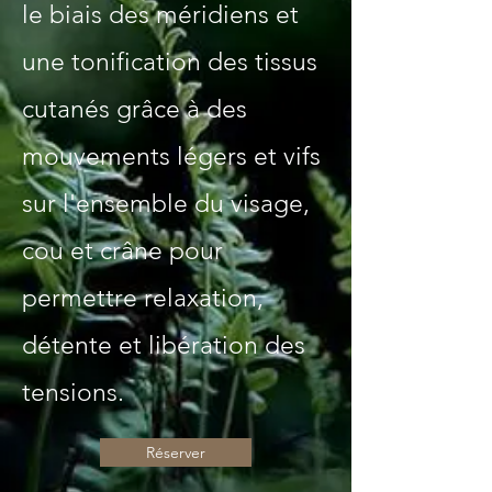
le biais des méridiens et
une tonification des tissus
cutanés grâce à des
mouvements légers et vifs
sur l'ensemble du visage,
cou et crâne pour
permettre relaxation,
détente et libération des
tensions.
Réserver