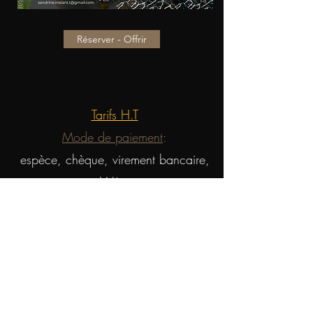
Réserver - Offrir
Tarifs H.T
Mode de paiement
:
espèce, chèque, virement bancaire,
Wéro
(bien prévoir dès votre arrivée)
Annulation
"E
n cas d'empêchement, merci
d'avoir l'amabilité de décommander
votre RDV 24h à l'avance ou en cas