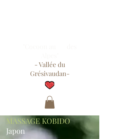
"Cocoon au des
Alpes"
- Vallée du
Grésivaudan-
MASSAGE KOBIDO
Japon