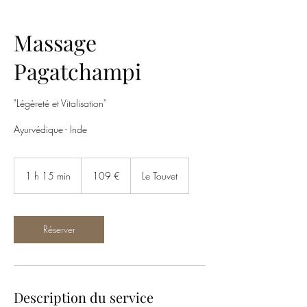
Massage
Pagatchampi
"Légèreté et Vitalisation"
Ayurvédique - Inde
109
euros
1 h 15 min
1
109 €
Le Touvet
1
5
m
i
Réserver
n
Description du service