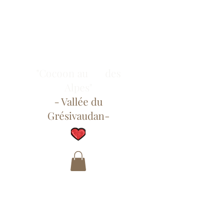
"Cocoon au des
Alpes"
- Vallée du
Grésivaudan-