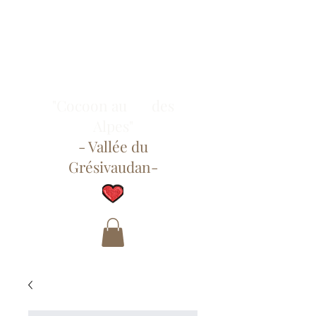
"Cocoon au des
Alpes"
- Vallée du
Grésivaudan-