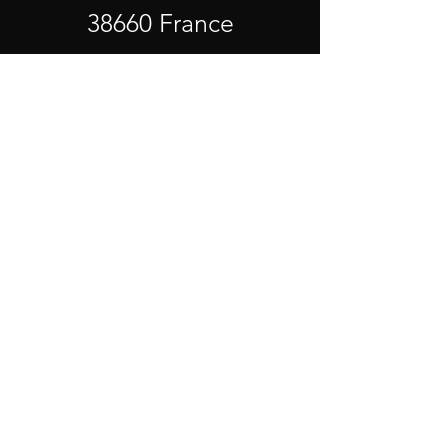
38660 France
Téléphone
0612267609
E-mail
sandrine.instant.t@gmail.com