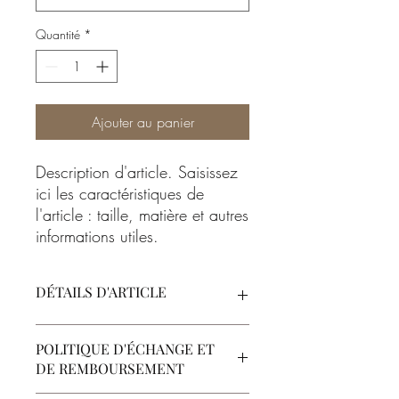
Quantité
*
Ajouter au panier
Description d'article. Saisissez 
ici les caractéristiques de 
l'article : taille, matière et autres 
informations utiles.
DÉTAILS D'ARTICLE
Détails d'article. Saisissez ici les
POLITIQUE D'ÉCHANGE ET
caractéristiques de l'article : taille,
DE REMBOURSEMENT
matière et autres détails utiles. Cet
emplacement est idéal pour expliquer les