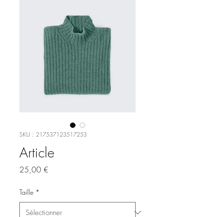
SKU : 217537123517253
Article
Prix
25,00 €
Taille
*